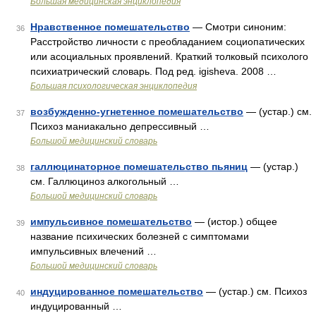
Большая медицинская энциклопедия
Нравственное помешательство
— Смотри синоним:
36
Расстройство личности с преобладанием социопатических
или асоциальных проявлений. Краткий толковый психолого
психиатрический словарь. Под ред. igisheva. 2008 …
Большая психологическая энциклопедия
возбужденно-угнетенное помешательство
— (устар.) см.
37
Психоз маниакально депрессивный …
Большой медицинский словарь
галлюцинаторное помешательство пьяниц
— (устар.)
38
см. Галлюциноз алкогольный …
Большой медицинский словарь
импульсивное помешательство
— (истор.) общее
39
название психических болезней с симптомами
импульсивных влечений …
Большой медицинский словарь
индуцированное помешательство
— (устар.) см. Психоз
40
индуцированный …