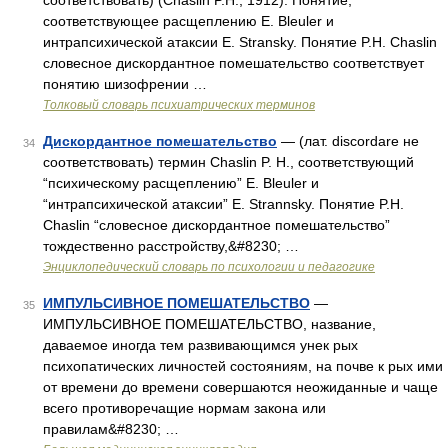
соответствовать) (Chaslin P.H., 1912). Понятие,
соответствующее расщеплению E. Bleuler и
интрапсихической атаксии E. Stransky. Понятие P.H. Chaslin
словесное дискордантное помешательство соответствует
понятию шизофрении …
Толковый словарь психиатрических терминов
Дискордантное помешательство
— (лат. discordare не
34
соответствовать) термин Chaslin P. H., соответствующий
“психическому расщеплению” E. Bleuler и
“интрапсихической атаксии” E. Strannsky. Понятие P.H.
Chaslin “словесное дискордантное помешательство”
тождественно расстройству,&#8230; …
Энциклопедический словарь по психологии и педагогике
ИМПУЛЬСИВНОЕ ПОМЕШАТЕЛЬСТВО
—
35
ИМПУЛЬСИВНОЕ ПОМЕШАТЕЛЬСТВО, название,
даваемое иногда тем развивающимся унек рых
психопатических личностей состояниям, на почве к рых ими
от времени до времени совершаются неожиданные и чаще
всего противоречащие нормам закона или
правилам&#8230; …